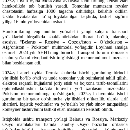
2025-yil iyun oyida Moskvada aviatsiya idoralarining kelishuvlari
hamkorlikda tub burilish yasadi. Tomonlar muntazam reyslar
chastotasini haftasiga 1000 tagacha oshirishga kelishib oldilar.
Ushbu kvotalardan to‘liq foydalanilgan taqdirda, tashish sig‘imi
yiliga 16 mln yo‘lovchidan oshadi.
Hamkorlikning eng muhim yo‘nalishi yangi xalqaro transport
yo‘laklarini birgalikda shakllantirishdan iborat bo‘lib, ularning
asosiysi “Belarus – Rossiya – Qozog‘iston – O‘zbekiston –
Afg‘oniston – Pokiston” multimodal yo‘lagidir. Loyihani amalga
oshirish 2023-yili SHHTning birinchi Transport forumi doirasida
ushbu yo‘lakni rivojlantirish to‘g‘risidagi memorandumni imzolash
bilan boshlangan edi.
2024-yil aprel oyida Termiz shahrida ishchi guruhning birinchi
yig‘ilishi bo‘lib o‘tdi va unda tomonlar yuk oqimlarini tahlil qilish,
elektron raqamli hujjatlarni joriy etish va bojxona tartib-taomillarini
optimallashtirishni ko‘zda tutuvchi yo‘l xaritasini imzoladilar.
Pokiston memorandumga qo‘shilgach, 2025-yil davomida ishchi
guruhning bir qator qo‘shimcha yig‘ilishlari o‘tkazilib, ularda tarif
shartlari, logistik yechimlar va yo‘nalish bo‘ylab sinov tariqasidagi
konteyner tashuvlarini tashkil etish masalalari kelishib olindi.
Istiqbolda ushbu transport yo‘lagi Belarus va Rossiya, Markaziy
Osiyo mamlakatlari hamda Janubiy Osiyo bozorlari o‘rtasida
to‘g‘ridan-to‘g‘ri transport-logistika aloqasini ta’minlovchi