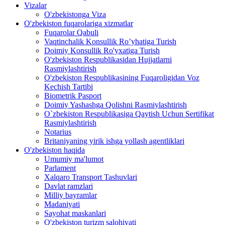
Vizalar
O'zbekistonga Viza
O'zbekiston fuqarolariga xizmatlar
Fuqarolar Qabuli
Vaqtinchalik Konsullik Ro’yhatiga Turish
Doimiy Konsullik Ro'yxatiga Turish
O'zbekiston Respublikasidan Hujjatlarni
Rasmiylashtirish
O'zbekiston Respublikasining Fuqaroligidan Voz
Kechish Tartibi
Biometrik Pasport
Doimiy Yashashga Qolishni Rasmiylashtirish
O`zbekiston Respublikasiga Qaytish Uchun Sertifikat
Rasmiylashtirish
Notarius
Britaniyaning yirik ishga yollash agentliklari
O'zbekiston haqida
Umumiy ma'lumot
Parlament
Xalqaro Transport Tashuvlari
Davlat ramzlari
Milliy bayramlar
Madaniyati
Sayohat maskanlari
O'zbekiston turizm salohiyati