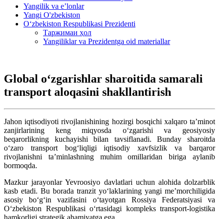
Yangilik va e’lonlar
Yangi O'zbekiston
O‘zbekiston Respublikasi Prezidenti
Таржимаи ҳол
Yangiliklar va Prezidentga oid materiallar
Global o‘zgarishlar sharoitida samarali
transport aloqasini shakllantirish
Jahon iqtisodiyoti rivojlanishining hozirgi bosqichi xalqaro ta’minot
zanjirlarining keng miqyosda o‘zgarishi va geosiyosiy
beqarorlikning kuchayishi bilan tavsiflanadi. Bunday sharoitda
o‘zaro transport bog‘liqligi iqtisodiy xavfsizlik va barqaror
rivojlanishni ta’minlashning muhim omillaridan biriga aylanib
bormoqda.
Mazkur jarayonlar Yevroosiyo davlatlari uchun alohida dolzarblik
kasb etadi. Bu borada tranzit yo‘laklarining yangi me’morchiligida
asosiy bo‘g‘in vazifasini o‘tayotgan Rossiya Federatsiyasi va
O‘zbekiston Respublikasi o‘rtasidagi kompleks transport-logistika
hamkorligi strategik ahamiyatga ega.