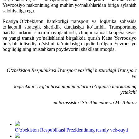
Yevroosiyo makonining eng muhim yo‘nalishlaridan biriga aylanish
salohiyatiga ega.
Rossiya-O‘zbekiston hamkorligi transport va logistika sohasida
to‘laqonli strategik sheriklik darajasiga ko‘tarildi. Transportning
barcha turlarini sinxron rivojlantirish, chuqur sanoat kooperatsiyasi
va yangi tranzit yo‘nalishlarini birgalikda qurish Katta Yevroosiyo
bo‘ylab iqtisodiy o‘sishni ta’minlashga qodir bo‘lgan Yevroosiyo
bog‘liqligining mustahkam poydevorini shakllantirmoqda.
O‘zbekiston Respublikasi Transport vazirligi huzuridagi Transport
va
logistikani rivojlantirish muammolarini o‘rganish markazining
yetakchi
mutaxassislari Sh.
Ahmedov va M. Tohirov
O‘zbekiston Respublikasi Prezidentining rasmiy veb-sayti