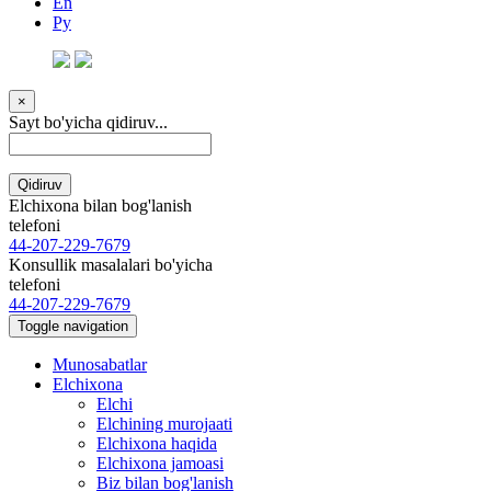
En
Ру
×
Sayt bo'yicha qidiruv...
Qidiruv
Elchixona bilan bog'lanish
telefoni
44-207-229-7679
Konsullik masalalari bo'yicha
telefoni
44-207-229-7679
Toggle navigation
Munosabatlar
Elchixona
Elchi
Elchining murojaati
Elchixona haqida
Elchixona jamoasi
Biz bilan bog'lanish