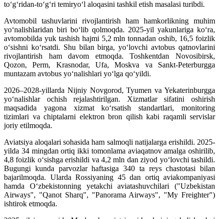
to‘g‘ridan-to‘g‘ri temiryo‘l aloqasini tashkil etish masalasi turibdi.
Avtomobil tashuvlarini rivojlantirish ham hamkorlikning muhim
yo‘nalishlaridan biri bo‘lib qolmoqda. 2025-yil yakunlariga ko‘ra,
avtomobilda yuk tashish hajmi 5,2 mln tonnadan oshib, 16,5 foizlik
o‘sishni ko‘rsatdi. Shu bilan birga, yo‘lovchi avtobus qatnovlarini
rivojlantirish ham davom etmoqda. Toshkentdan Novosibirsk,
Qozon, Perm, Krasnodar, Ufa, Moskva va Sankt-Peterburgga
muntazam avtobus yo‘nalishlari yo‘lga qo‘yildi.
2026–2028-yillarda Nijniy Novgorod, Tyumen va Yekaterinburgga
yo‘nalishlar ochish rejalashtirilgan. Xizmatlar sifatini oshirish
maqsadida yagona xizmat ko‘rsatish standartlari, monitoring
tizimlari va chiptalarni elektron bron qilish kabi raqamli servislar
joriy etilmoqda.
Aviatsiya aloqalari sohasida ham salmoqli natijalarga erishildi. 2025-
yilda 34 mingdan ortiq ikki tomonlama aviaqatnov amalga oshirilib,
4,8 foizlik o‘sishga erishildi va 4,2 mln dan ziyod yo‘lovchi tashildi.
Bugungi kunda parvozlar haftasiga 340 ta reys chastotasi bilan
bajarilmoqda. Ularda Rossiyaning 45 dan ortiq aviakompaniyasi
hamda O‘zbekistonning yetakchi aviatashuvchilari ("Uzbekistan
Airways", "Qanot Sharq", "Panorama Airways", "My Freighter")
ishtirok etmoqda.