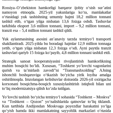
Rossiya–O‘zbekiston hamkorligi barqaror ijobiy o‘sish sur’atini
namoyon etmoqda. 2025-yil yakunlariga ko‘ra, mamlakatlar
o‘rtasidagi yuk tashishning umumiy hajmi 18,2 million tonnani
tashkil etib, o‘tgan yilga nisbatan 13,6 foizga oshdi. Tashuvlar
tarkibida eksport 3,6 million tonnani, import – 9,2 million tonnani,
tranzit esa – 5,4 million tonnani tashkil qildi.
Yuk aylanmasining asosini an’anaviy tarzda temiryo‘l transporti
shakllantiradi. 2025-yilda bu boradagi hajmlar 12,9 million tonnaga
yetib, o‘tgan yilga nisbatan 12,3 foizga o‘sdi. Ayni paytda tranzit
tashuvlari qariyb 15 foizga ko‘payib, 4,8 million tonnani tashkil etdi.
Strategik sanoat kooperatsiyasini rivojlantirish hamkorlikning
muhim bosqichi bo‘ldi. Xususan, “Toshkent yo‘lovchi vagonlarini
qurish va ta’mirlash zavodi”ni “Transmashxolding” AJning
ishonchli boshqaruviga o‘tkazish bo‘yicha yirik loyiha amalga
oshirilmoqda. Imzolangan kelishuvlar doirasida 2026-yil oxirigacha
korxonani bosqichma-bosqich xususiylashtirish istiqboli bilan uni
to‘liq modernizatsiya qilish ko‘zda tutilgan.
Yo‘lovchi tashish bo‘yicha temiryo‘l sohasida “Toshkent – Moskva”
va “Toshkent – Qozon” yo‘nalishlarida qatnovlar to‘liq tiklandi.
Kun tartibida Andijondan Moskvaga poyezdlar harakatini yo‘lga
qo‘yish hamda ikki mamlakatning sayyohlik markazlari o‘rtasida