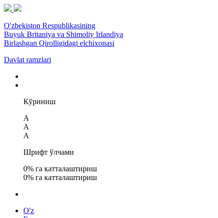
O'zbekiston Respublikasining
Buyuk Britaniya va Shimoliy Irlandiya
Birlashgan Qirolligidagi elchixonasi
Davlat ramzlari
Кўриниш
A
A
A
Шрифт ўлчами
0
% га катталаштириш
0
% га катталаштириш
O'z