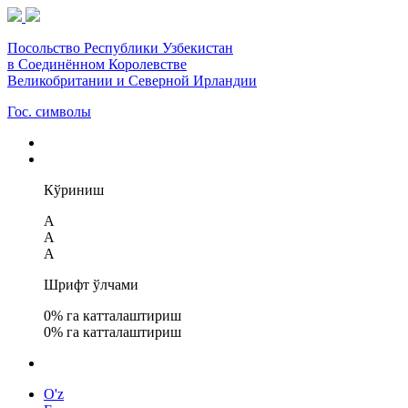
Посольство Республики Узбекистан
в Соединённом Королевстве
Великобритании и Северной Ирландии
Гос. символы
Кўриниш
A
A
A
Шрифт ўлчами
0
% га катталаштириш
0
% га катталаштириш
O'z