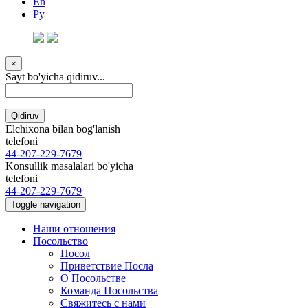
En
Ру
×
Sayt bo'yicha qidiruv...
Qidiruv
Elchixona bilan bog'lanish
telefoni
44-207-229-7679
Konsullik masalalari bo'yicha
telefoni
44-207-229-7679
Toggle navigation
Наши отношения
Посольство
Посол
Приветствие Посла
О Посольстве
Команда Посольства
Свяжитесь с нами